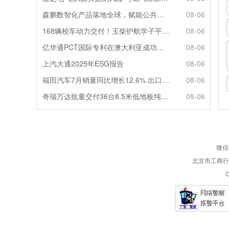
森鹏数智化产品落地全球，赋能公共交通新升级
08-06
168辆校车动力交付！玉柴护航学子平安出行
08-06
亿华通PCT国际专利在澳大利亚成功授权
08-06
上汽大通2025年ESG报告
08-06
福田汽车7月销量同比增长12.6% 出口劲增90.7%
08-06
奇瑞万达批量交付36台8.5米低地板纯电公交
08-06
微信
北京市工商行政
C