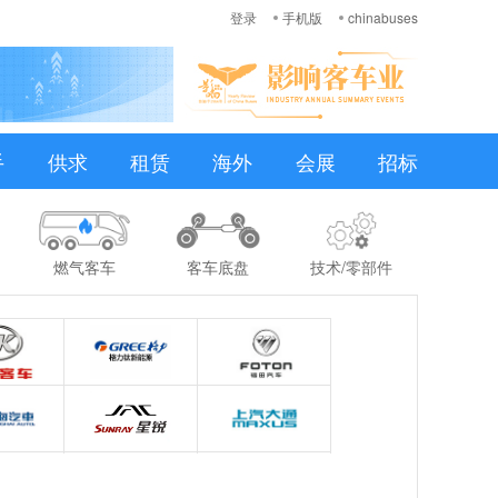
登录
手机版
chinabuses
手
供求
租赁
海外
会展
招标
燃气客车
客车底盘
技术/零部件