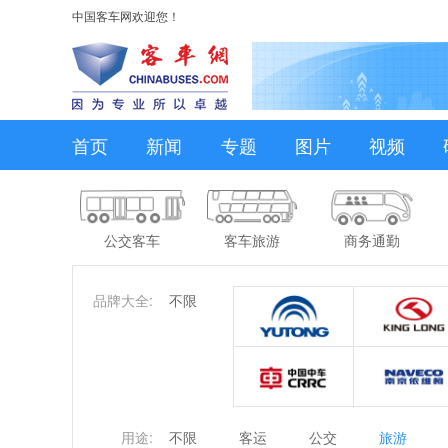
中国客车网欢迎您！
首页
新闻
专题
图片
视频
公交客车
客车旅游
商务通勤
品牌大全:
不限
用途:
不限
客运
公交
旅游