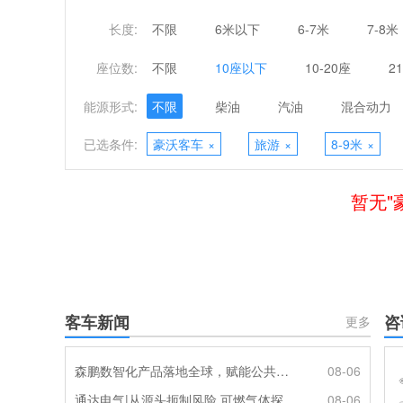
长度:
不限
6米以下
6-7米
7-8米
座位数:
不限
10座以下
10-20座
2
能源形式:
不限
柴油
汽油
混合动力
已选条件:
豪沃客车
×
旅游
×
8-9米
×
暂无"
客车新闻
咨
更多
森鹏数智化产品落地全球，赋能公共交通新升级
08-06
通达电气|从源头扼制风险 可燃气体探测系统灵敏感知商用车燃气泄漏
08-06