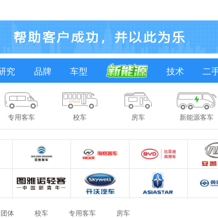
研究
品牌
车型
技术
二
专用客车
校车
房车
新能源客车
团体
校车
专用客车
房车