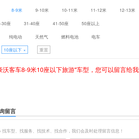
8-9米
9-10米
10-11米
11-12米
12-13米
1-30座
31-40座
41-50座
50座以上
纯电动
天然气
燃料电池
电车
10座以下
×
重置
豪沃客车8-9米10座以下旅游"车型，您可以留言给
询留言
※ 找车型、找服务、找技术、找合作，我们会及时处理留言信息！