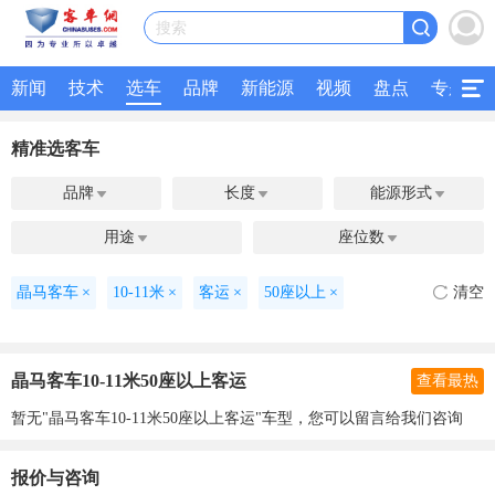
搜索
新闻
技术
选车
品牌
新能源
视频
盘点
专题
精准选客车
品牌
长度
能源形式



用途
座位数


晶马客车
×
10-11米
×
客运
×
50座以上
×
清空
晶马客车10-11米50座以上客运
查看最热
暂无"晶马客车10-11米50座以上客运"车型，您可以留言给我们咨询
报价与咨询