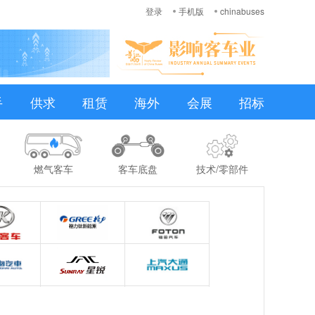
登录
手机版
chinabuses
手
供求
租赁
海外
会展
招标
燃气客车
客车底盘
技术/零部件