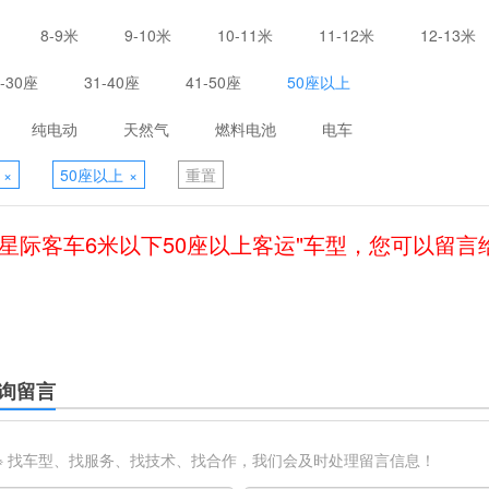
8-9米
9-10米
10-11米
11-12米
12-13米
1-30座
31-40座
41-50座
50座以上
纯电动
天然气
燃料电池
电车
×
50座以上
×
重置
利星际客车6米以下50座以上客运"车型，您可以留言
询留言
※ 找车型、找服务、找技术、找合作，我们会及时处理留言信息！