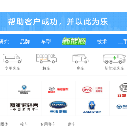
研究
品牌
车型
技术
二
专用客车
校车
房车
新能源客车
团体
校车
专用客车
房车