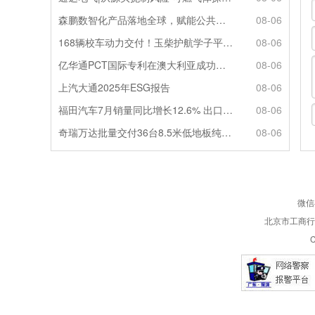
森鹏数智化产品落地全球，赋能公共交通新升级
08-06
168辆校车动力交付！玉柴护航学子平安出行
08-06
亿华通PCT国际专利在澳大利亚成功授权
08-06
上汽大通2025年ESG报告
08-06
福田汽车7月销量同比增长12.6% 出口劲增90.7%
08-06
奇瑞万达批量交付36台8.5米低地板纯电公交
08-06
微信
北京市工商行政
C