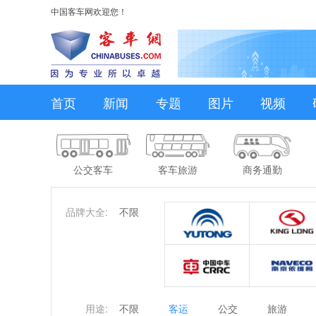
中国客车网欢迎您！
首页
新闻
专题
图片
视频
公交客车
客车旅游
商务通勤
品牌大全:
不限
用途:
不限
客运
公交
旅游