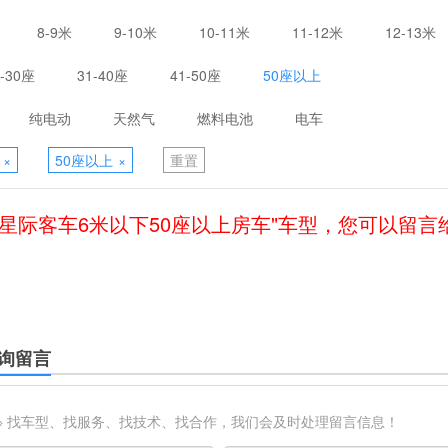
8-9米
9-10米
10-11米
11-12米
12-13米
1-30座
31-40座
41-50座
50座以上
纯电动
天然气
燃料电池
电车
×
50座以上
×
重置
利星际客车6米以下50座以上房车"车型，您可以留言
询留言
※ 找车型、找服务、找技术、找合作，我们会及时处理留言信息！