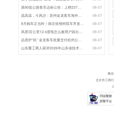
第90批公路客车达标公告：上榜237款创次高，混动\燃料电池缺席
08-07
战高温，斗风沙：苏州金龙客车海外服务的“极限温度测试”
08-07
8月购车正当时！南京依维柯双车齐发限时福利全解析
08-07
风景i百公里12.4度电怎么被用户踩出来的？
08-07
品质护“杭” 金龙客车批量交付杭州公交集团72辆
08-07
山东重工两人获评2026年山东省技术技能大师
08-07
微信
北京市工商行政
C