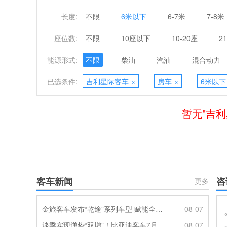
长度:
不限
6米以下
6-7米
7-8米
座位数:
不限
10座以下
10-20座
2
能源形式:
不限
柴油
汽油
混合动力
已选条件:
吉利星际客车
×
房车
×
6米以下
暂无"吉
客车新闻
咨
更多
金旅客车发布“乾途”系列车型 赋能全球客运产业提质升级
08-07
淡季实现逆势“双增”！比亚迪客车7月热销620辆创新高
08-07