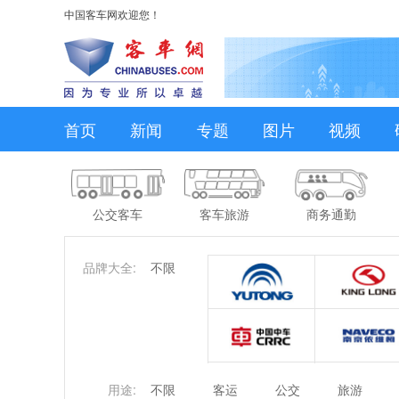
中国客车网欢迎您！
首页
新闻
专题
图片
视频
公交客车
客车旅游
商务通勤
品牌大全:
不限
用途:
不限
客运
公交
旅游