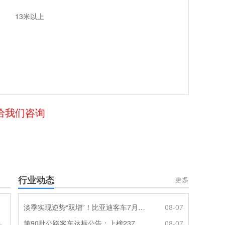
13米以上
给我们咨询
行业动态
更多
淡季实现逆势“双增”！比亚迪客车7月热销620辆创新高
08-07
第90批公路客车达标公告：上榜237款创次高，混动\燃料电池缺席
08-07