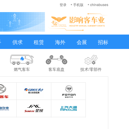
登录
手机版
chinabuses
手
供求
租赁
海外
会展
招标
燃气客车
客车底盘
技术/零部件