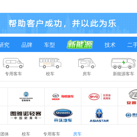
研究
品牌
车型
技术
二
专用客车
校车
房车
新能源客车
团体
校车
专用客车
房车