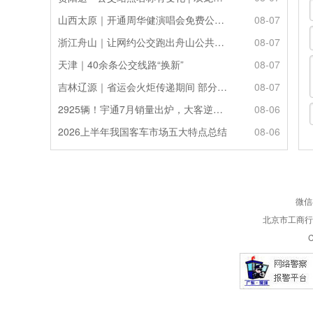
山西太原｜开通周华健演唱会免费公交接驳专线
08-07
浙江舟山｜让网约公交跑出舟山公共服务的“金名片”
08-07
天津｜40余条公交线路“换新”
08-07
吉林辽源｜省运会火炬传递期间 部分公交线路临时调整
08-07
2925辆！宇通7月销量出炉，大客逆势走强筑牢基本盘
08-06
2026上半年我国客车市场五大特点总结
08-06
微信
北京市工商行政
C