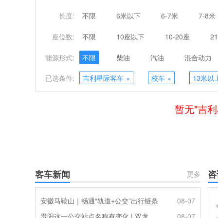
长度:
不限
6米以下
6-7米
7-8米
座位数:
不限
10座以下
10-20座
2
能源形式:
不限
柴油
汽油
混合动力
已选条件:
吉利星际客车
×
校车
×
13米以
暂无"吉利
客车新闻
咨
更多
安徽马鞍山｜畅通“轨道+公交”出行链条
08-07
贵阳这一公交站点名称有变化 | 双龙优化调整公交线路
08-07