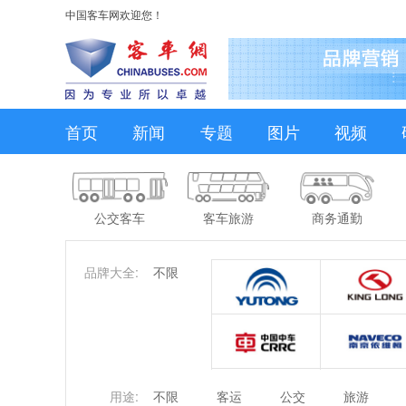
中国客车网欢迎您！
首页
新闻
专题
图片
视频
公交客车
客车旅游
商务通勤
品牌大全:
不限
用途:
不限
客运
公交
旅游