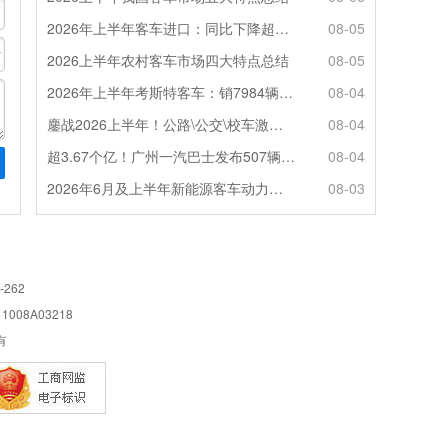
2026年上半年客车进口：同比下降超4成，轻客主体地位凸显
08-05
2026上半年农村客车市场四大特点总结
08-05
2026年上半年考斯特客车：销7984辆 6米领涨领跑 电动化提速
08-04
鏖战2026上半年！公路\公交\校车激烈角逐，谁问鼎赛道赢家?
08-04
超3.67个亿！广州一汽巴士发布507辆纯电动城市客车采购中标公告
08-04
2026年6月及上半年新能源客车动力电池装机量特点分析
08-03
-262
08A03218
所有