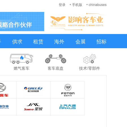
登录
手机版
chinabuses
手
供求
租赁
海外
会展
招标
燃气客车
客车底盘
技术/零部件