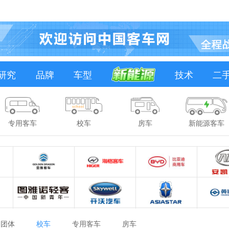
研究
品牌
车型
技术
二
专用客车
校车
房车
新能源客车
团体
校车
专用客车
房车