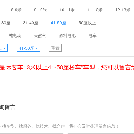
8-9米
9-10米
10-11米
11-12米
12-13米
1-30座
31-40座
41-50座
50座以上
纯电动
天然气
燃料电池
电车
上
×
41-50座
×
重置
星际客车13米以上41-50座校车"车型，您可以留
询留言
※ 找车型、找服务、找技术、找合作，我们会及时处理留言信息！