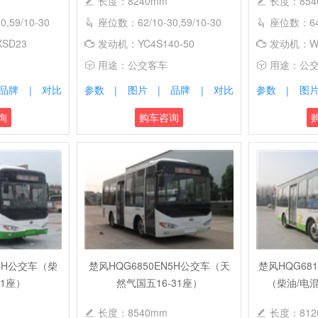
长度：8240mm
长度：854
,59/10-30
座位数：62/10-30,59/10-30
座位数：64/
SD23
发动机：YC4S140-50
发动机：WP
用途：公交客车
用途：公
品牌
对比
参数
图片
品牌
对比
参数
图
|
|
|
|
|
询
购车咨询
A5H公交车（柴
楚风HQG6850EN5H公交车（天
楚风HQG68
31座）
然气国五16-31座）
（柴油/电混
长度：8540mm
长度：812