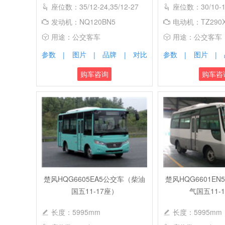
座位数：35/12-24,35/12-27
座位数：30/10-1
发动机：NQ120BN5
电动机：TZ290X
用途：公交客车
用途：公交客车
参数
图片
品牌
对比
参数
图片
|
|
|
|
|
购车咨询
购车咨
楚风HQG6605EA5公交车（柴油
楚风HQG6601E
国五11-17座）
气国五11-
长度：5995mm
长度：5995mm