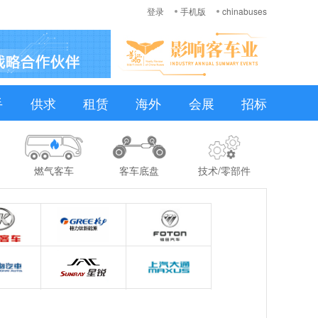
登录
手机版
chinabuses
手
供求
租赁
海外
会展
招标
燃气客车
客车底盘
技术/零部件