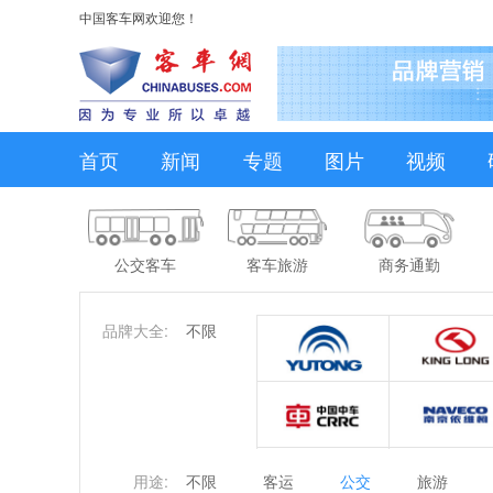
中国客车网欢迎您！
首页
新闻
专题
图片
视频
公交客车
客车旅游
商务通勤
品牌大全:
不限
用途:
不限
客运
公交
旅游