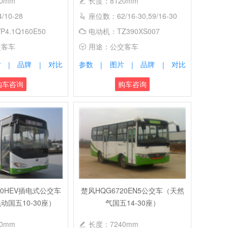
0mm
长度：8120mm
10-28
座位数：62/16-30,59/16-30
4.1Q160E50
电动机：TZ390XS007
交客车
用途：公交客车
片
品牌
对比
参数
图片
品牌
对比
|
|
|
|
|
购车咨询
购车咨询
10HEV插电式公交车
楚风HQG6720EN5公交车（天然
动国五10-30座）
气国五14-30座）
0mm
长度：7240mm