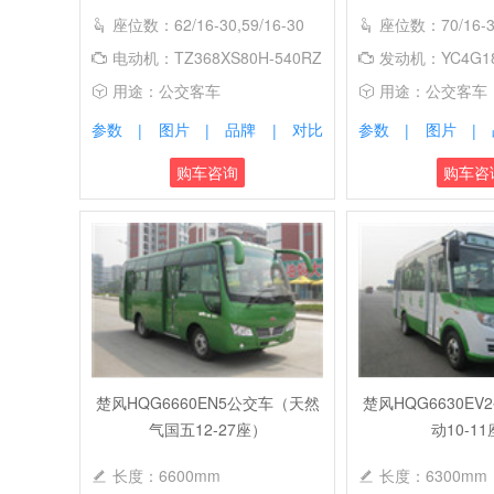
座位数：62/16-30,59/16-30
座位数：70/16-31
电动机：TZ368XS80H-540RZ
发动机：YC4G18
用途：公交客车
用途：公交客车
参数
图片
品牌
对比
参数
图片
|
|
|
|
|
购车咨询
购车咨
楚风HQG6660EN5公交车（天然
楚风HQG6630E
气国五12-27座）
动10-1
长度：6600mm
长度：6300mm