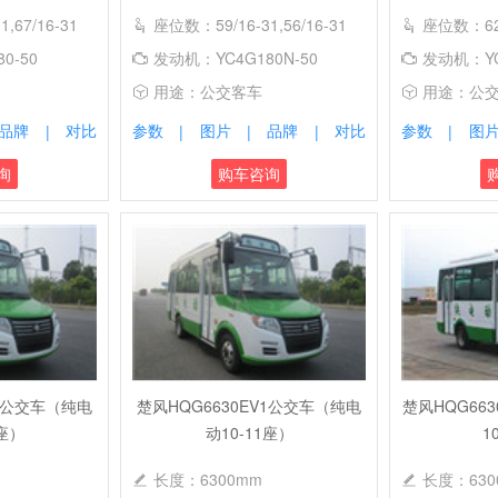
,67/16-31
座位数：59/16-31,56/16-31
座位数：62/1
0-50
发动机：YC4G180N-50
发动机：YC4
用途：公交客车
用途：公
品牌
对比
参数
图片
品牌
对比
参数
图
|
|
|
|
|
询
购车咨询
V2公交车（纯电
楚风HQG6630EV1公交车（纯电
楚风HQG66
1座）
动10-11座）
1
长度：6300mm
长度：630