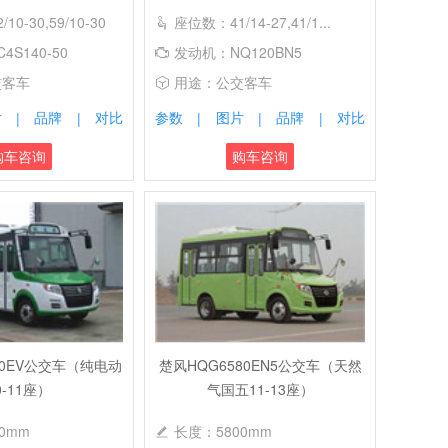
0-30,59/10-30
座位数：41/14-27,41/1...
S140-50
发动机：NQ120BN5
交客车
用途：公交客车
片
品牌
对比
参数
图片
品牌
对比
|
|
|
|
|
购车咨询
购车咨询
30EV公交车（纯电动
楚风HQG6580EN5公交车（天然
0-11座）
气国五11-13座）
0mm
长度：5800mm