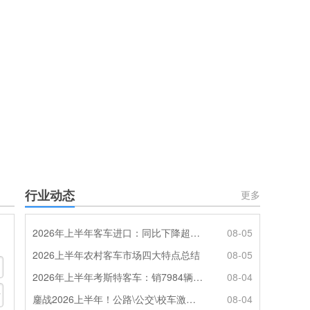
行业动态
更多
2026年上半年客车进口：同比下降超4成，轻客主体地位凸显
08-05
2026上半年农村客车市场四大特点总结
08-05
2026年上半年考斯特客车：销7984辆 6米领涨领跑 电动化提速
08-04
鏖战2026上半年！公路\公交\校车激烈角逐，谁问鼎赛道赢家?
08-04