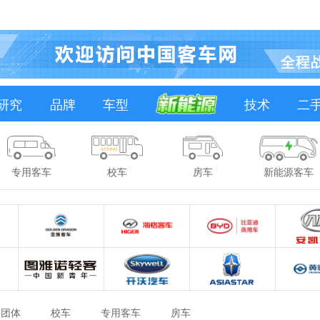
研究
品牌
车型
技术
二
专用客车
校车
房车
新能源客车
团体
校车
专用客车
房车