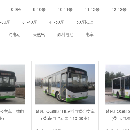
8-9米
9-10米
10-11米
11-12米
12-13米
1-30座
31-40座
41-50座
50座以上
纯电动
天然气
燃料电池
电车
V1公交车（纯电
楚风HQG6821HEV插电式公交车
楚风HQG68
0座）
（柴油/电混动国五10-30座）
（柴油/电混