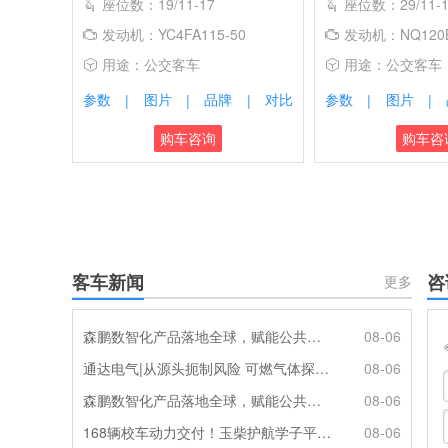
座位数：19/11-17
座位数：29/11-1
发动机：YC4FA115-50
发动机：NQ120
用途：公交客车
用途：公交客车
参数
图片
品牌
对比
参数
图片
|
|
|
|
|
购车咨询
购车咨
客车新闻
咨
更多
森鹏数智化产品落地全球，赋能公共交通新升级
08-06
通达电气|从源头扼制风险 可燃气体探测系统灵敏感知商用车燃气泄漏
08-06
森鹏数智化产品落地全球，赋能公共交通新升级
08-06
168辆校车动力交付！玉柴护航学子平安出行
08-06