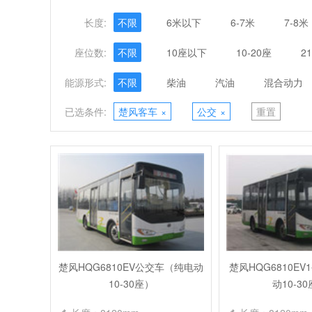
长度:
不限
6米以下
6-7米
7-8米
座位数:
不限
10座以下
10-20座
2
能源形式:
不限
柴油
汽油
混合动力
已选条件:
楚风客车
×
公交
×
重置
楚风HQG6810EV公交车（纯电动
楚风HQG6810E
10-30座）
动10-3