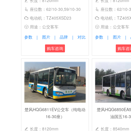
长度：8120mm
长度：8120mm
座位数：62/10-30,59/10-30
座位数：62/10-30
电动机：TZ405XSD23
电动机：TZ405X
用途：公交客车
用途：公交客车
参数
图片
品牌
对比
参数
图片
|
|
|
|
|
购车咨询
购车咨
楚风HQG6811EV公交车（纯电动
楚风HQG6850E
16-30座）
油国五16-
长度：8120mm
长度：8540mm