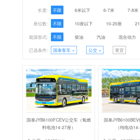
长度:
不限
6米以下
6-7米
7-8米
座位数:
不限
10座以下
10-20座
2
能源形式:
不限
柴油
汽油
混合动力
已选条件:
国泰客车
×
公交
×
重置
国泰JYB6100FCEV公交车（氢燃
国泰JYB6100B
料电池14-27座）
（纯电动14-