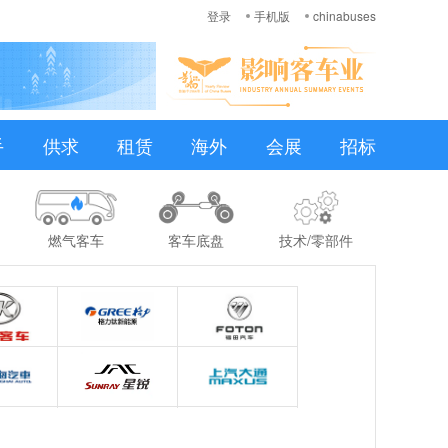
登录
手机版
chinabuses
手
供求
租赁
海外
会展
招标
燃气客车
客车底盘
技术/零部件