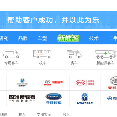
研究
品牌
车型
技术
二
专用客车
校车
房车
新能源客车
团体
校车
专用客车
房车