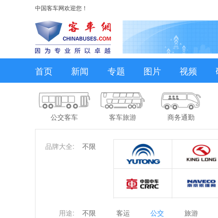
中国客车网欢迎您！
首页
新闻
专题
图片
视频
公交客车
客车旅游
商务通勤
品牌大全:
不限
用途:
不限
客运
公交
旅游