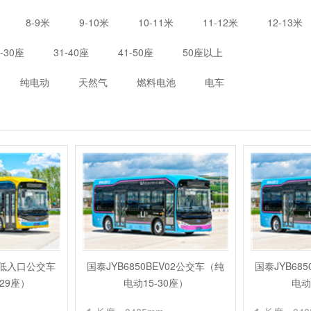
8-9米
9-10米
10-11米
11-12米
12-13米
1-30座
31-40座
41-50座
50座以上
纯电动
天然气
燃料电池
电车
EV低入口公交车
国泰JYB6850BEV02公交车（纯
国泰JYB68
29座）
电动15-30座）
电动