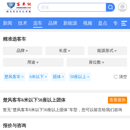
搜索
新闻
技术
选车
品牌
新能源
视频
盘点
专题
精准选客车
品牌
长度
能源形式



用途
座位数


楚风客车
×
6米以下
×
团体
×
50座以上
×
清空
楚风客车6米以下50座以上团体
查看最热
暂无"楚风客车6米以下50座以上团体"车型，您可以留言给我们咨询
报价与咨询