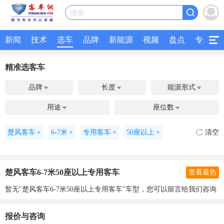
搜索
新闻
技术
选车
品牌
新能源
视频
盘点
专题
精准选客车
品牌
长度
能源形式



用途
座位数


楚风客车
×
6-7米
×
专用客车
×
50座以上
×
清空
楚风客车6-7米50座以上专用客车
查看最热
暂无"楚风客车6-7米50座以上专用客车"车型，您可以留言给我们咨询
报价与咨询