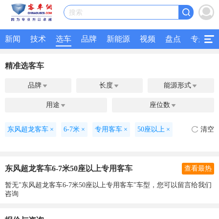
搜索
新闻
技术
选车
品牌
新能源
视频
盘点
专题
精准选客车
品牌
长度
能源形式



用途
座位数


东风超龙客车
×
6-7米
×
专用客车
×
50座以上
×
清空
东风超龙客车6-7米50座以上专用客车
查看最热
暂无"东风超龙客车6-7米50座以上专用客车"车型，您可以留言给我们
咨询