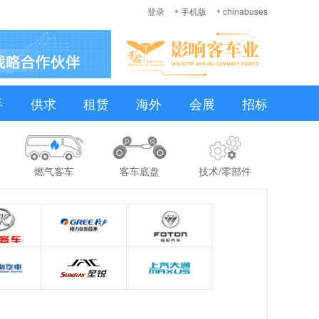
登录
手机版
chinabuses
手
供求
租赁
海外
会展
招标
燃气客车
客车底盘
技术/零部件