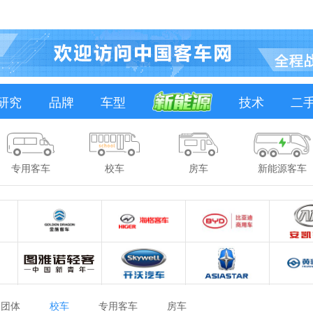
研究
品牌
车型
技术
二
专用客车
校车
房车
新能源客车
团体
校车
专用客车
房车