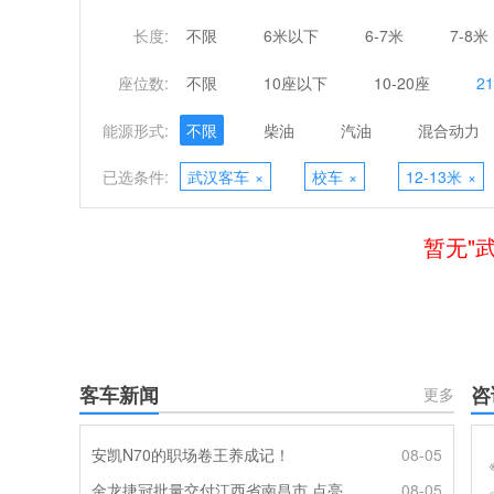
长度:
不限
6米以下
6-7米
7-8米
座位数:
不限
10座以下
10-20座
2
能源形式:
不限
柴油
汽油
混合动力
已选条件:
武汉客车
×
校车
×
12-13米
×
暂无"
客车新闻
咨
更多
安凯N70的职场卷王养成记！
08-05
金龙捷冠批量交付江西省南昌市 点亮城乡便民定制出行
08-05