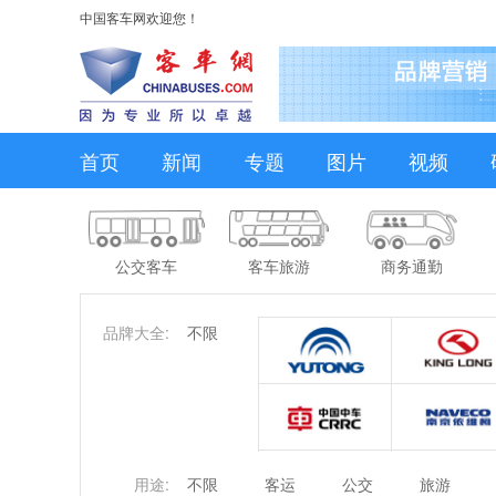
中国客车网欢迎您！
首页
新闻
专题
图片
视频
公交客车
客车旅游
商务通勤
品牌大全:
不限
用途:
不限
客运
公交
旅游