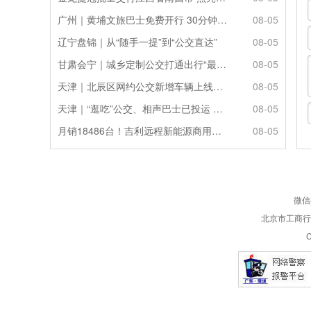
广州｜黄埔文旅巴士免费开行 30分钟一班解锁山海文博一日游
08-05
辽宁盘锦｜从“随手一提”到“公交直达”
08-05
甘肃会宁｜城乡定制公交打通出行“最后一公里”
08-05
天津｜北辰区网约公交新增车辆上线运营
08-05
天津｜“逛吃”公交、相声巴士已投运 无目的地海上游试点航线将推出
08-05
月销18486台！吉利远程新能源商用车7月销量持续攀升
08-05
微信
北京市工商行政
C