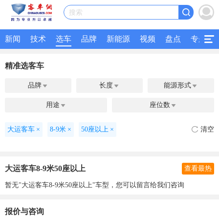
搜索
新闻
技术
选车
品牌
新能源
视频
盘点
专题
精准选客车
品牌
长度
能源形式



用途
座位数


大运客车
×
8-9米
×
50座以上
×
清空
大运客车8-9米50座以上
查看最热
暂无"大运客车8-9米50座以上"车型，您可以留言给我们咨询
报价与咨询