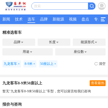
搜索
新闻
技术
选车
品牌
新能源
视频
盘点
专题
精准选客车
品牌
长度
能源形式



用途
座位数


九龙客车
×
8-9米
×
50座以上
×
清空
九龙客车8-9米50座以上
查看最热
暂无"九龙客车8-9米50座以上"车型，您可以留言给我们咨询
报价与咨询