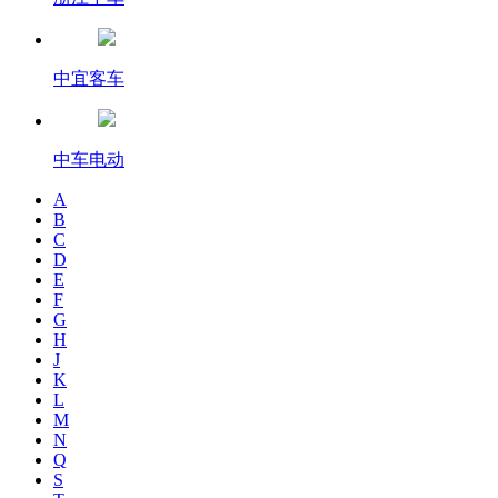
中宜客车
中车电动
A
B
C
D
E
F
G
H
J
K
L
M
N
Q
S