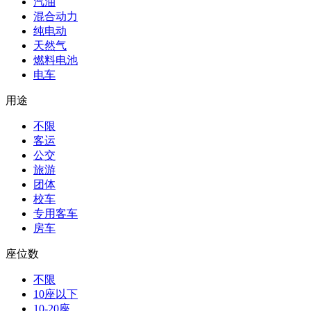
汽油
混合动力
纯电动
天然气
燃料电池
电车
用途
不限
客运
公交
旅游
团体
校车
专用客车
房车
座位数
不限
10座以下
10-20座