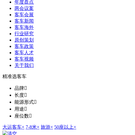
年度盘点
两会议案
客车会展
客车新闻
客车海外
行业研究
原创策划
客车政策
客车人才
客车视频
关于我们
精准选客车
品牌

长度

能源形式

用途

座位数

大运客车
×
7-8米
×
旅游
×
50座以上
×
清空