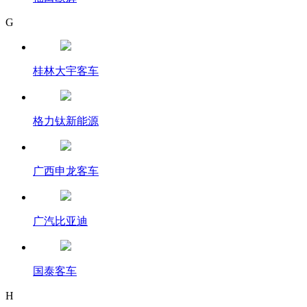
G
桂林大宇客车
格力钛新能源
广西申龙客车
广汽比亚迪
国泰客车
H