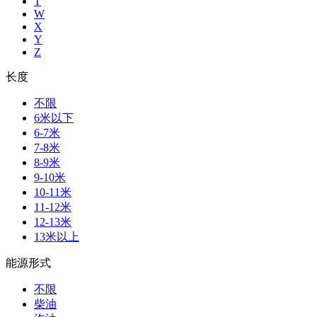
T
W
X
Y
Z
长度
不限
6米以下
6-7米
7-8米
8-9米
9-10米
10-11米
11-12米
12-13米
13米以上
能源形式
不限
柴油