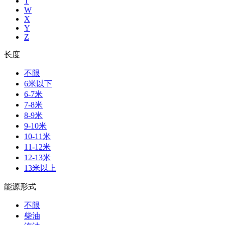
T
W
X
Y
Z
长度
不限
6米以下
6-7米
7-8米
8-9米
9-10米
10-11米
11-12米
12-13米
13米以上
能源形式
不限
柴油