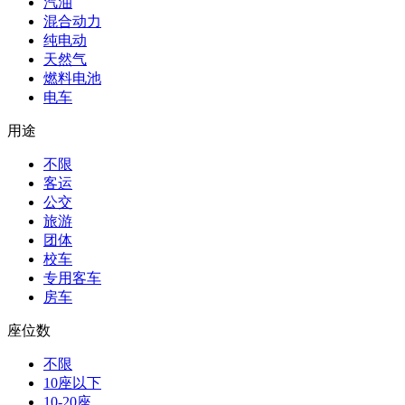
汽油
混合动力
纯电动
天然气
燃料电池
电车
用途
不限
客运
公交
旅游
团体
校车
专用客车
房车
座位数
不限
10座以下
10-20座