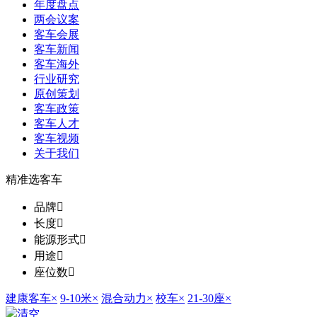
年度盘点
两会议案
客车会展
客车新闻
客车海外
行业研究
原创策划
客车政策
客车人才
客车视频
关于我们
精准选客车
品牌

长度

能源形式

用途

座位数

建康客车
×
9-10米
×
混合动力
×
校车
×
21-30座
×
清空