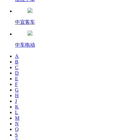
中宜客车
中车电动
A
B
C
D
E
F
G
H
J
K
L
M
N
Q
S