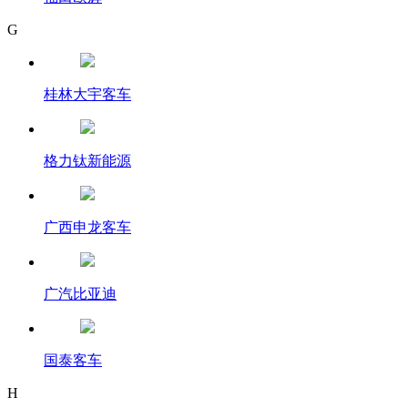
G
桂林大宇客车
格力钛新能源
广西申龙客车
广汽比亚迪
国泰客车
H