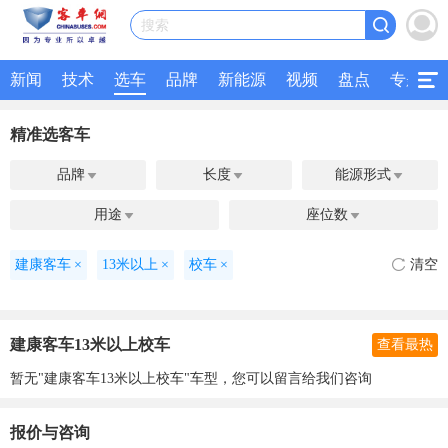
搜索
新闻
技术
选车
品牌
新能源
视频
盘点
专题
精准选客车
品牌
长度
能源形式



用途
座位数


建康客车
×
13米以上
×
校车
×
清空
建康客车13米以上校车
查看最热
暂无"建康客车13米以上校车"车型，您可以留言给我们咨询
报价与咨询