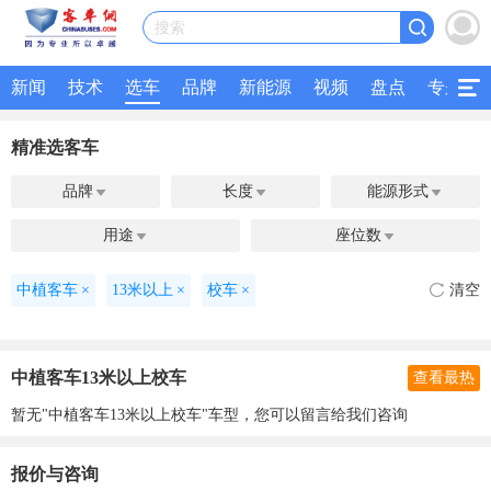
搜索
新闻
技术
选车
品牌
新能源
视频
盘点
专题
精准选客车
品牌
长度
能源形式



用途
座位数


中植客车
×
13米以上
×
校车
×
清空
中植客车13米以上校车
查看最热
暂无"中植客车13米以上校车"车型，您可以留言给我们咨询
报价与咨询