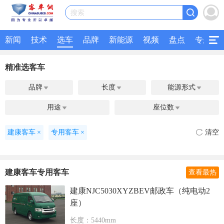
搜索
新闻
技术
选车
品牌
新能源
视频
盘点
专题
精准选客车
品牌
长度
能源形式



用途
座位数


建康客车
×
专用客车
×
清空
建康客车专用客车
查看最热
建康NJC5030XYZBEV邮政车（纯电动2
座）
长度：5440mm