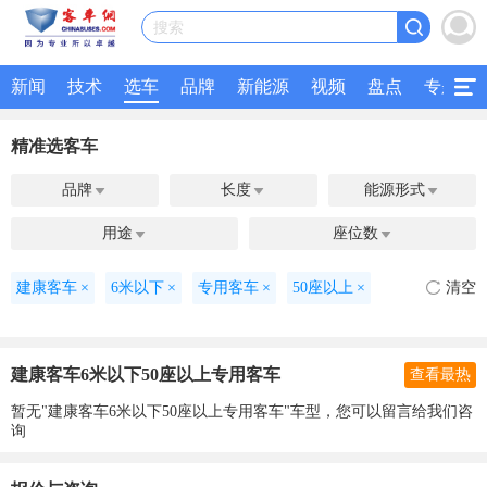
搜索
新闻
技术
选车
品牌
新能源
视频
盘点
专题
精准选客车
品牌
长度
能源形式



用途
座位数


建康客车
×
6米以下
×
专用客车
×
50座以上
×
清空
建康客车6米以下50座以上专用客车
查看最热
暂无"建康客车6米以下50座以上专用客车"车型，您可以留言给我们咨
询