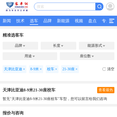
搜索
新闻
技术
选车
品牌
新能源
视频
盘点
专题
精准选客车
品牌
长度
能源形式



用途
座位数


天津比亚迪
×
8-9米
×
校车
×
21-30座
×
清空
天津比亚迪8-9米21-30座校车
查看最热
暂无"天津比亚迪8-9米21-30座校车"车型，您可以留言给我们咨询
报价与咨询