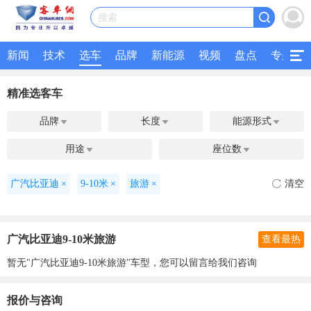
搜索
新闻
技术
选车
品牌
新能源
视频
盘点
专题
精准选客车
品牌
长度
能源形式



用途
座位数


广汽比亚迪
×
9-10米
×
旅游
×
清空
广汽比亚迪9-10米旅游
查看最热
暂无"广汽比亚迪9-10米旅游"车型，您可以留言给我们咨询
报价与咨询