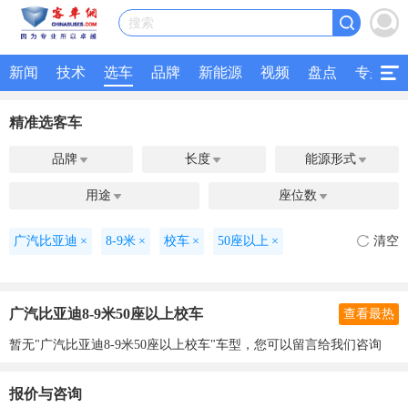
搜索
新闻
技术
选车
品牌
新能源
视频
盘点
专题
精准选客车
品牌
长度
能源形式



用途
座位数


广汽比亚迪
×
8-9米
×
校车
×
50座以上
×
清空
广汽比亚迪8-9米50座以上校车
查看最热
暂无"广汽比亚迪8-9米50座以上校车"车型，您可以留言给我们咨询
报价与咨询