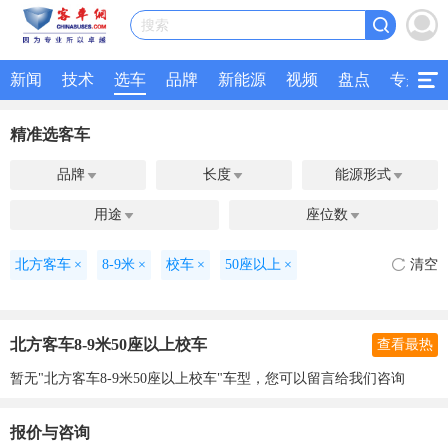
搜索
新闻
技术
选车
品牌
新能源
视频
盘点
专题
精准选客车
品牌
长度
能源形式



用途
座位数


北方客车
×
8-9米
×
校车
×
50座以上
×
清空
北方客车8-9米50座以上校车
查看最热
暂无"北方客车8-9米50座以上校车"车型，您可以留言给我们咨询
报价与咨询