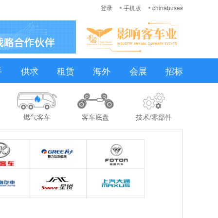
登录
手机版
chinabuses
手
供求
租赁
海外
会展
招标
燃气客车
客车底盘
技术/零部件