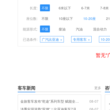
长度:
不限
6米以下
6-7米
7-8米
座位数:
不限
10座以下
10-20座
2
能源形式:
不限
柴油
汽油
混合动力
已选条件:
广汽比亚迪
×
专用客车
×
10-2
暂无"
客车新闻
咨
更多
金旅客车发布“乾途”系列车型 赋能全球客运产业提质升级
08-07
淡季实现逆势“双增”！比亚迪客车7月热销620辆创新高
08-07