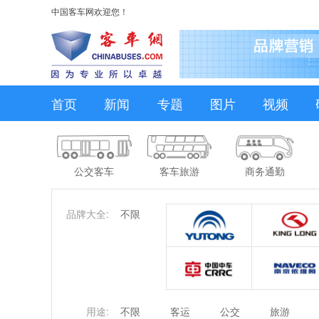
中国客车网欢迎您！
首页
新闻
专题
图片
视频
公交客车
客车旅游
商务通勤
品牌大全:
不限
用途:
不限
客运
公交
旅游