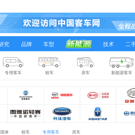
研究
品牌
车型
技术
二
专用客车
校车
房车
新能源客车
团体
校车
专用客车
房车