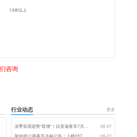
13米以上
我们咨询
行业动态
更多
淡季实现逆势“双增”！比亚迪客车7月热销620辆创新高
08-07
第90批公路客车达标公告：上榜237款创次高，混动\燃料电池缺席
08-07