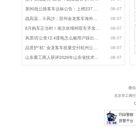
第90批公路客车达标公告：上榜237款创次高，混动\燃料电池缺席
08-07
战高温，斗风沙：苏州金龙客车海外服务的“极限温度测试”
08-07
8月购车正当时！南京依维柯双车齐发限时福利全解析
08-07
风景i百公里12.4度电怎么被用户踩出来的？
08-07
品质护“杭” 金龙客车批量交付杭州公交集团72辆
08-07
山东重工两人获评2026年山东省技术技能大师
08-07
微信
北京市工商行政
C