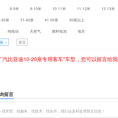
8-9米
9-10米
10-11米
11-12米
12-13米
1-30座
31-40座
41-50座
50座以上
纯电动
天然气
燃料电池
电车
0座
×
重置
广汽比亚迪10-20座专用客车"车型，您可以留言给
询留言
※ 找车型、找服务、找技术、找合作，我们会及时处理留言信息！