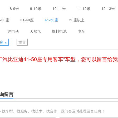
8-9米
9-10米
10-11米
11-12米
12-13米
1-30座
31-40座
41-50座
50座以上
纯电动
天然气
燃料电池
电车
0座
×
重置
广汽比亚迪41-50座专用客车"车型，您可以留言给
询留言
※ 找车型、找服务、找技术、找合作，我们会及时处理留言信息！