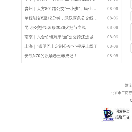
贵州｜大方801路公交“一小步”，民生幸福“一大步”
08-06
单程能省8至12分钟，武汉两条公交线路试点“按需停靠”
08-06
昆明公交推出6条2026火把节专线
08-06
南京｜六合竹镇蔬果“坐”公交跨江进城来源：新华日报
08-06
上海｜“崇明巴士定制公交”小程序上线了
08-06
安凯N70的职场卷王养成记！
08-05
微信
北京市工商行政
C