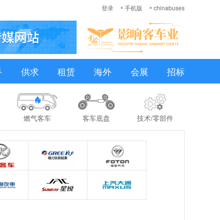
登录
手机版
chinabuses
手
供求
租赁
海外
会展
招标
燃气客车
客车底盘
技术/零部件