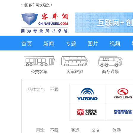
中国客车网欢迎您！
首页
新闻
专题
图片
视频
公交客车
客车旅游
商务通勤
品牌大全:
不限
用途:
不限
客运
公交
旅游