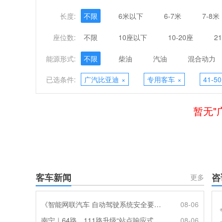
长度:
不限
6米以下
6-7米
7-8米
座位数:
不限
10座以下
10-20座
2
能源形式:
不限
柴油
汽油
混合动力
已选条件:
广汽比亚迪
×
专用客车
×
41-5
暂无"
客车新闻
咨
更多
《智能网联汽车 自动驾驶系统安全要求》强制性国家标准正式发布！
08-06
南宁｜64路、111路升级“站点响应式停靠”
08-06