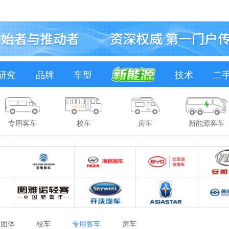
研究
品牌
车型
技术
二
专用客车
校车
房车
新能源客车
团体
校车
专用客车
房车