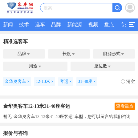
搜索
新闻
技术
选车
品牌
新能源
视频
盘点
专题
精准选客车
品牌
长度
能源形式



用途
座位数


金华奥客车
×
12-13米
×
客运
×
31-40座
×
清空
金华奥客车12-13米31-40座客运
查看最热
暂无"金华奥客车12-13米31-40座客运"车型，您可以留言给我们咨询
报价与咨询