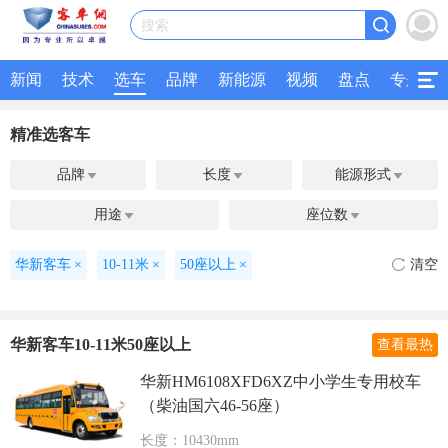
搜索
新闻
技术
选车
品牌
新能源
视频
盘点
专题
精准选客车
品牌
长度
能源形式



用途
座位数


华新客车
×
10-11米
×
50座以上
×
清空
华新客车10-11米50座以上
查看最热
华新HM6108XFD6XZ中小学生专用校车
（柴油国六46-56座）
长度：10430mm