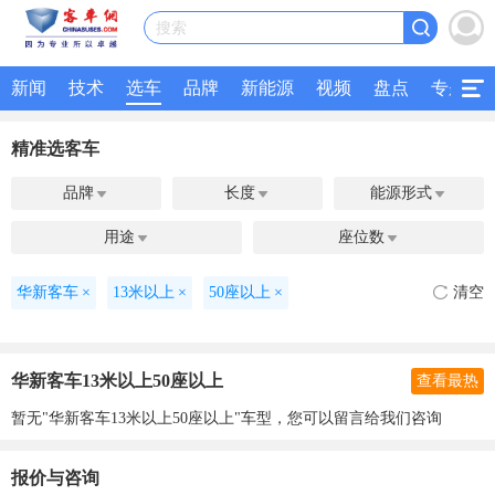
搜索
新闻
技术
选车
品牌
新能源
视频
盘点
专题
精准选客车
品牌
长度
能源形式



用途
座位数


华新客车
×
13米以上
×
50座以上
×
清空
华新客车13米以上50座以上
查看最热
暂无"华新客车13米以上50座以上"车型，您可以留言给我们咨询
报价与咨询