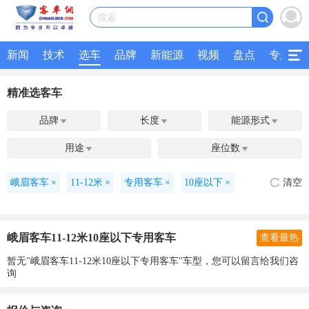
搜索
新闻
技术
选车
品牌
新能源
视频
盘点
专题
精准选客车
品牌
长度
能源形式



用途
座位数


峨眉客车
×
11-12米
×
专用客车
×
10座以下
×
清空
峨眉客车11-12米10座以下专用客车
查看最热
暂无"峨眉客车11-12米10座以下专用客车"车型，您可以留言给我们咨
询