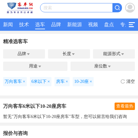
搜索
新闻
技术
选车
品牌
新能源
视频
盘点
专题
精准选客车
品牌
长度
能源形式



用途
座位数


万向客车
×
6米以下
×
房车
×
10-20座
×
清空
万向客车6米以下10-20座房车
查看最热
暂无"万向客车6米以下10-20座房车"车型，您可以留言给我们咨询
报价与咨询