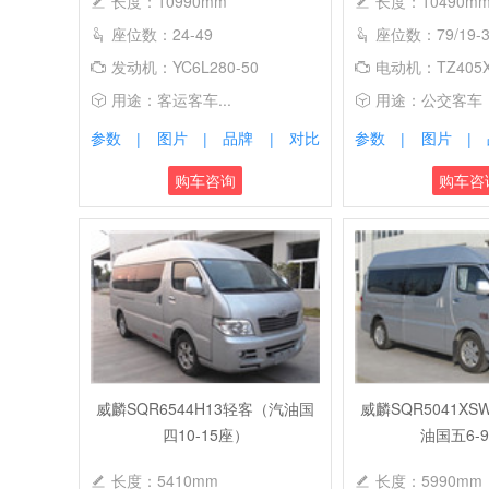
长度：10990mm
长度：10490m
座位数：24-49
座位数：79/19-3
发动机：YC6L280-50
电动机：TZ405X
用途：客运客车...
用途：公交客车
参数
图片
品牌
对比
参数
图片
|
|
|
|
|
购车咨询
购车咨
威麟SQR6544H13轻客（汽油国
威麟SQR5041X
四10-15座）
油国五6-
长度：5410mm
长度：5990mm