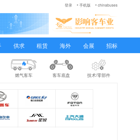
登录
手机版
chinabuses
手
供求
租赁
海外
会展
招标
燃气客车
客车底盘
技术/零部件