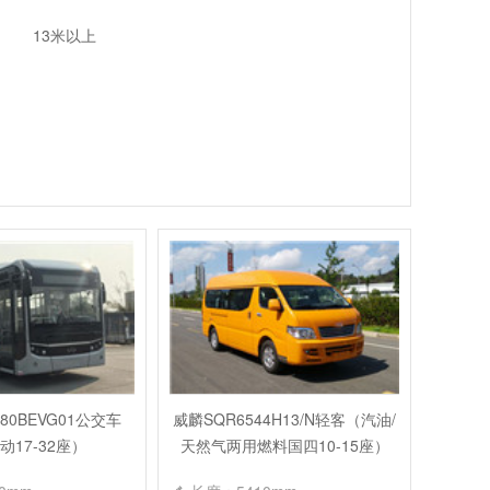
13米以上
80BEVG01公交车
威麟SQR6544H13/N轻客（汽油/
动17-32座）
天然气两用燃料国四10-15座）