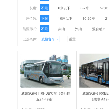
长度:
不限
6米以下
6-7米
7-8米
座位数:
不限
10座以下
10-20座
2
能源形式:
不限
柴油
汽油
混合动力
已选条件:
威麟客车
×
重置
威麟SQR6110HDB客车（柴油国
威麟SQR6100B
五24-49座）
（纯电动19-