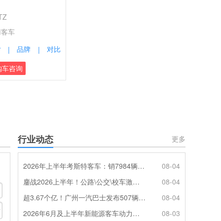
TZ
用客车
片
品牌
对比
|
|
购车咨询
行业动态
更多
2026年上半年考斯特客车：销7984辆 6米领涨领跑 电动化提速
08-04
鏖战2026上半年！公路\公交\校车激烈角逐，谁问鼎赛道赢家?
08-04
超3.67个亿！广州一汽巴士发布507辆纯电动城市客车采购中标公告
08-04
2026年6月及上半年新能源客车动力电池装机量特点分析
08-03