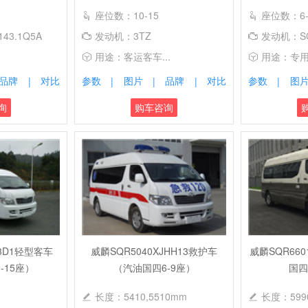
座位数：10-15
座位数：6-
43.1Q5A
发动机：3TZ
发动机：SC2
用途：客运客车...
用途：专
品牌
对比
参数
图片
品牌
对比
参数
图
|
|
|
|
|
询
购车咨询
13D1轻型客车
威麟SQR5040XJHH13救护车
威麟SQR66
-15座）
（汽油国四6-9座）
国四
长度：5410,5510mm
长度：599