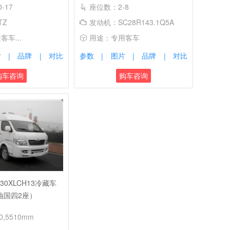
-17
座位数：2-8
TZ
发动机：SC28R143.1Q5A
车...
用途：专用客车
片
品牌
对比
参数
图片
品牌
对比
|
|
|
|
|
购车咨询
购车咨询
30XLCH13冷藏车
油国四2座）
,5510mm