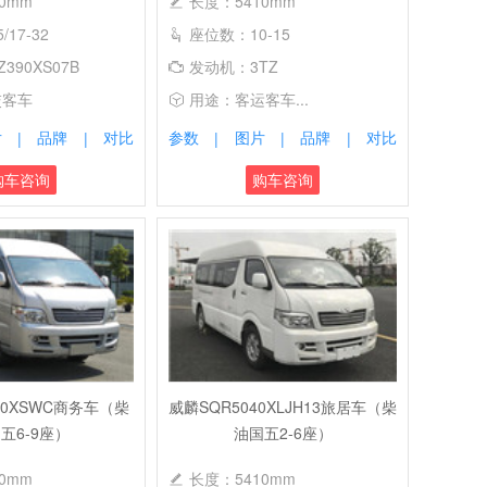
0mm
长度：5410mm
17-32
座位数：10-15
390XS07B
发动机：3TZ
交客车
用途：客运客车...
片
品牌
对比
参数
图片
品牌
对比
|
|
|
|
|
购车咨询
购车咨询
40XSWC商务车（柴
威麟SQR5040XLJH13旅居车（柴
五6-9座）
油国五2-6座）
0mm
长度：5410mm