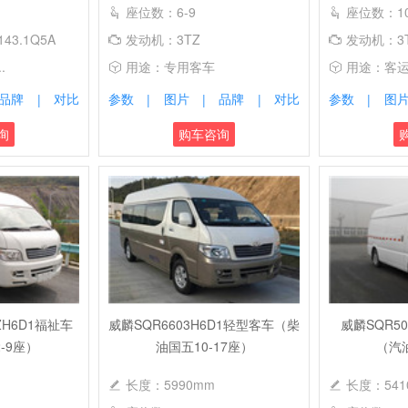
座位数：6-9
座位数：10
43.1Q5A
发动机：3TZ
发动机：3
.
用途：专用客车
用途：客运客
品牌
对比
参数
图片
品牌
对比
参数
图
|
|
|
|
|
询
购车咨询
ZH6D1福祉车
威麟SQR6603H6D1轻型客车（柴
威麟SQR50
-9座）
油国五10-17座）
（汽
长度：5990mm
长度：5410