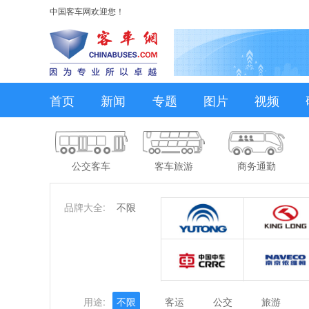
中国客车网欢迎您！
首页
新闻
专题
图片
视频
公交客车
客车旅游
商务通勤
品牌大全:
不限
用途:
不限
客运
公交
旅游