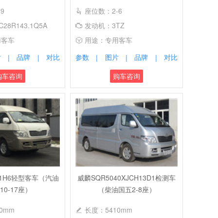
9
座位数：2-6
8R143.1Q5A
发动机：3TZ
用客车
用途：专用客车
片
品牌
对比
参数
图片
品牌
对比
|
|
|
|
|
购车咨询
购车咨询
01H6轻型客车（汽油
威麟SQR5040XJCH13D1检测车
10-17座）
（柴油国五2-8座）
0mm
长度：5410mm