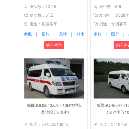
座位数：10-15
座位数：6-9
发动机：3TZ
发动机：SC28R1
用途：客运客车...
用途：专用客车
参数
图片
品牌
对比
参数
图片
|
|
|
|
|
购车咨询
购车咨
威麟SQR5040XJHH13D救护车
威麟SQR6547H
（柴油国五6-9座）
（柴油国五10
长度：5410,5510mm
长度：5410mm