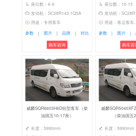
座位数：6-9
座位数：10-15
发动机：SC28R143.1Q5A
发动机：SC28R1
用途：专用客车
用途：客运客车..
参数
图片
品牌
对比
参数
图片
|
|
|
|
|
购车咨询
购车咨
威麟SQR6603H6D轻型客车（柴
威麟SQR5040XF
油国五10-17座）
（柴油国五2
长度：5990mm
长度：5990mm