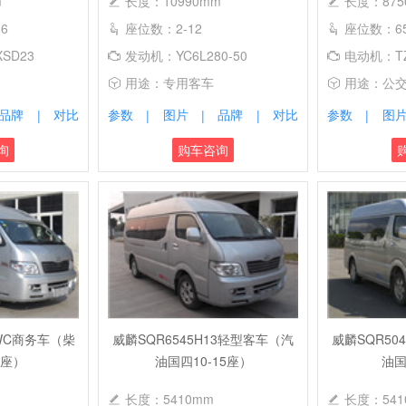
m
长度：10990mm
长度：875
6
座位数：2-12
座位数：65/
SD23
发动机：YC6L280-50
电动机：TZ
用途：专用客车
用途：公
品牌
对比
参数
图片
品牌
对比
参数
图
|
|
|
|
|
询
购车咨询
SWC商务车（柴
威麟SQR6545H13轻型客车（汽
威麟SQR50
9座）
油国四10-15座）
油国
长度：5410mm
长度：541