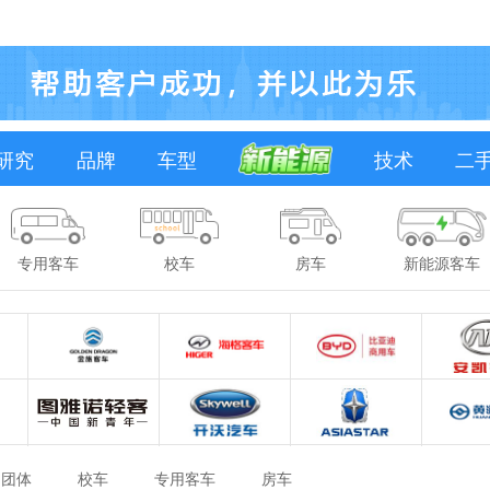
研究
品牌
车型
技术
二
专用客车
校车
房车
新能源客车
团体
校车
专用客车
房车