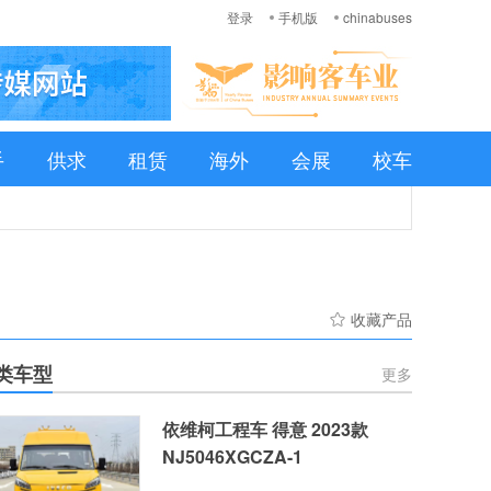
登录
手机版
chinabuses
手
供求
租赁
海外
会展
校车
收藏产品
类车型
更多
依维柯工程车 得意 2023款
NJ5046XGCZA-1