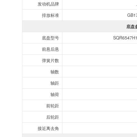
发动机品牌
排放标准
GB1
底盘
底盘型号
SQR6547
前悬后悬
弹簧片数
轴数
轴距
轴荷
前轮距
后轮距
接近离去角