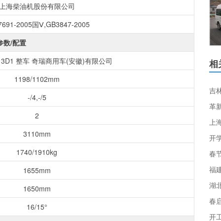
上海柴油机股份有限公司
7691-2005国Ⅴ,GB3847-2005
参数/配置
H13D1 整车 奇瑞商用车(安徽)有限公司
相
1198/1102mm
-/4,-/5
革
2
上
3110mm
开
1740/1910kg
福
1655mm
1650mm
春
16/15°