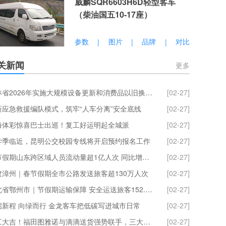
威麟SQR6603H6D轻型客车
（柴油国五10-17座）
参数
图片
品牌
对比
|
|
|
关新闻
更多
吉林省2026年实施大规模设备更新和消费品以旧换新政策工作方案发布
[02-27]
新应急救援编队模式，筑牢“人车分离”安全底线
[02-27]
海体彩惊喜巴士出巡！复工好运明起全城派
[02-27]
学季临近，昆明公交校园专线将开启预约报名工作
[02-27]
春节假期山东跨区域人员流动量超1亿人次 同比增长21.57%
[02-27]
建漳州｜春节假期全市公路发送旅客超130万人次
[02-27]
湖北省鄂州市｜节假期运输保障 安全运送旅客152.25 万人次
[02-27]
启新程 向绿而行 金龙客车把低碳写进城市日常
[02-27]
开工大吉！福田图雅诺与滴滴送货强势联手，三大权益派送中！
[02-27]