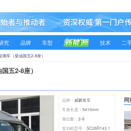
研究
品牌
车型
技术
二
D1检测车（柴油国五2-8座）
油国五2-8座）
同
品牌：
威麟客车
车身长度：
5410mm
座位数：
2-8
发动机型号：
SC28R143.1