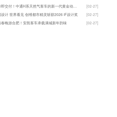
上市即交付！中通H系天然气客车的新一代黄金动力链到底什么来头？
[02-27]
设计 世界看见 创维都市精灵斩获2026 iF设计奖
[02-27]
着春晚游合肥！安凯客车承载满城新年韵味
[02-27]