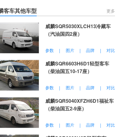
麟客车其他车型
更多
威麟SQR5030XLCH13冷藏车
（汽油国四2座）
参数
图片
品牌
对比
|
|
|
威麟SQR6603H6D1轻型客车
（柴油国五10-17座）
参数
图片
品牌
对比
|
|
|
威麟SQR5040XFZH6D1福祉车
（柴油国五2-9座）
参数
图片
品牌
对比
|
|
|