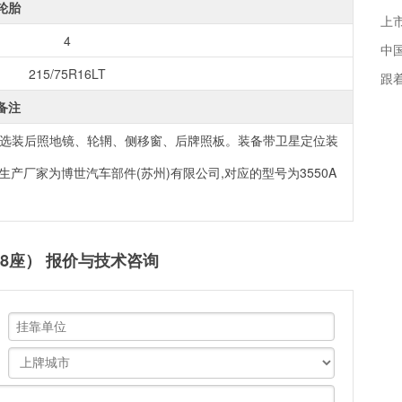
轮胎
4
中国
215/75R16LT
跟
备注
选装后照地镜、轮辋、侧移窗、后牌照板。装备带卫星定位装
生产厂家为博世汽车部件(苏州)有限公司,对应的型号为3550A
2-8座） 报价与技术咨询