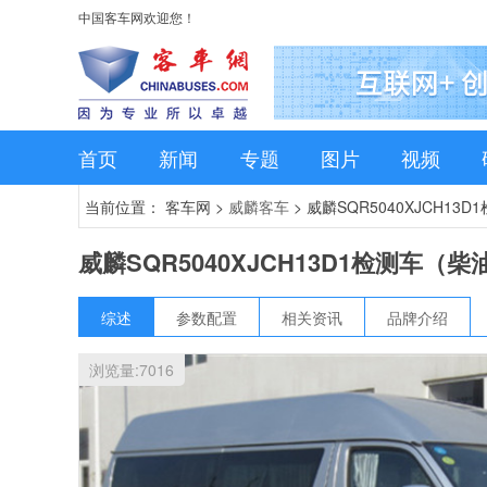
中国客车网欢迎您！
首页
新闻
专题
图片
视频
当前位置： 客车网 >
威麟客车
>
威麟SQR5040XJCH13
威麟SQR5040XJCH13D1检测车（柴
综述
参数配置
相关资讯
品牌介绍
浏览量:
7016