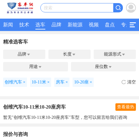
搜索
新闻
技术
选车
品牌
新能源
视频
盘点
专题
精准选客车
品牌
长度
能源形式



用途
座位数


创维汽车
×
10-11米
×
房车
×
10-20座
×
清空
创维汽车10-11米10-20座房车
查看最热
暂无"创维汽车10-11米10-20座房车"车型，您可以留言给我们咨询
报价与咨询