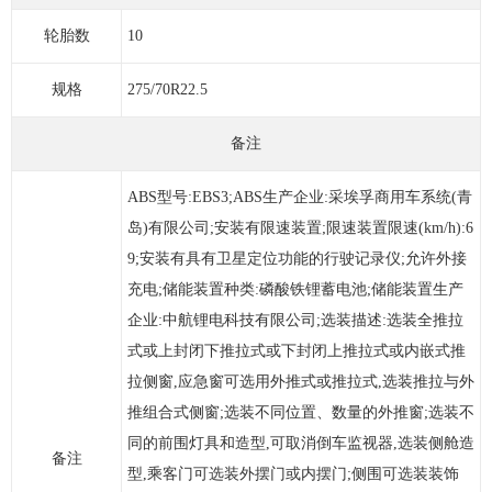
轮胎数
10
规格
275/70R22.5
备注
ABS型号:EBS3;ABS生产企业:采埃孚商用车系统(青
岛)有限公司;安装有限速装置;限速装置限速(km/h):6
9;安装有具有卫星定位功能的行驶记录仪;允许外接
充电;储能装置种类:磷酸铁锂蓄电池;储能装置生产
企业:中航锂电科技有限公司;选装描述:选装全推拉
式或上封闭下推拉式或下封闭上推拉式或内嵌式推
拉侧窗,应急窗可选用外推式或推拉式,选装推拉与外
推组合式侧窗;选装不同位置、数量的外推窗;选装不
同的前围灯具和造型,可取消倒车监视器,选装侧舱造
备注
型,乘客门可选装外摆门或内摆门;侧围可选装装饰