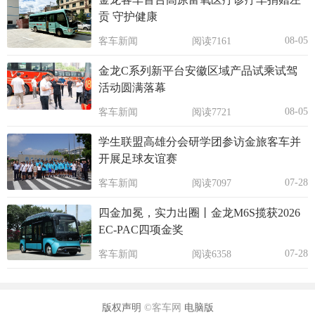
贡 守护健康
08-05
客车新闻
阅读7161
金龙C系列新平台安徽区域产品试乘试驾
活动圆满落幕
08-05
客车新闻
阅读7721
学生联盟高雄分会研学团参访金旅客车并
开展足球友谊赛
07-28
客车新闻
阅读7097
四金加冕，实力出圈丨金龙M6S揽获2026
EC-PAC四项金奖
07-28
客车新闻
阅读6358
版权声明
©客车网
电脑版