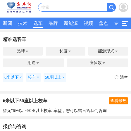
搜索
新闻
技术
选车
品牌
新能源
视频
盘点
专题
精准选客车
品牌
长度
能源形式



用途
座位数


6米以下
×
校车
×
50座以上
×
清空
6米以下50座以上校车
查看最热
暂无"6米以下50座以上校车"车型，您可以留言给我们咨询
报价与咨询