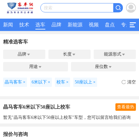
搜索
新闻
技术
选车
品牌
新能源
视频
盘点
专题
精准选客车
品牌
长度
能源形式



用途
座位数


晶马客车
×
6米以下
×
校车
×
50座以上
×
清空
晶马客车6米以下50座以上校车
查看最热
暂无"晶马客车6米以下50座以上校车"车型，您可以留言给我们咨询
报价与咨询