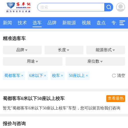
搜索
新闻
技术
选车
品牌
新能源
视频
盘点
专题
精准选客车
品牌
长度
能源形式



用途
座位数


蜀都客车
×
6米以下
×
校车
×
50座以上
×
清空
蜀都客车6米以下50座以上校车
查看最热
暂无"蜀都客车6米以下50座以上校车"车型，您可以留言给我们咨询
报价与咨询