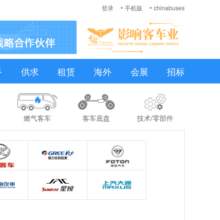
登录
手机版
chinabuses
手
供求
租赁
海外
会展
招标
燃气客车
客车底盘
技术/零部件