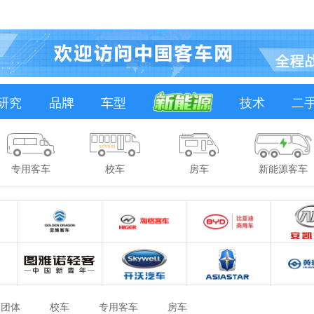
研究
品牌
车型
技术
二
专用客车
校车
房车
新能源客车
团体
校车
专用客车
房车