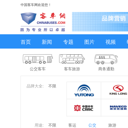
中国客车网欢迎您！
首页
新闻
专题
图片
视频
公交客车
客车旅游
商务通勤
品牌大全:
不限
用途:
不限
客运
公交
旅游