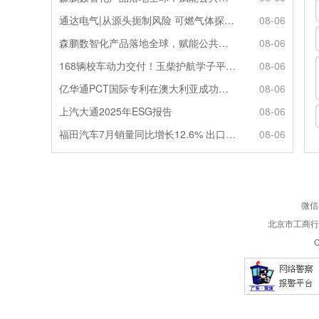
通达电气|从源头扼制风险 可燃气体探测系统灵敏感知商用车燃气泄漏
08-06
森鹏数智化产品落地全球，赋能公共交通新升级
08-06
168辆校车动力交付！玉柴护航学子平安出行
08-06
亿华通PCT国际专利在澳大利亚成功授权
08-06
上汽大通2025年ESG报告
08-06
福田汽车7月销量同比增长12.6% 出口劲增90.7%
08-06
微信
北京市工商行政
C