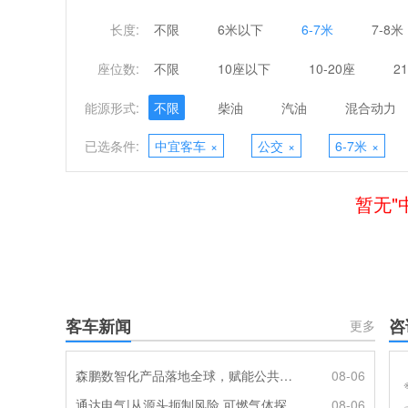
长度:
不限
6米以下
6-7米
7-8米
座位数:
不限
10座以下
10-20座
2
能源形式:
不限
柴油
汽油
混合动力
已选条件:
中宜客车
×
公交
×
6-7米
×
暂无"
客车新闻
咨
更多
森鹏数智化产品落地全球，赋能公共交通新升级
08-06
通达电气|从源头扼制风险 可燃气体探测系统灵敏感知商用车燃气泄漏
08-06