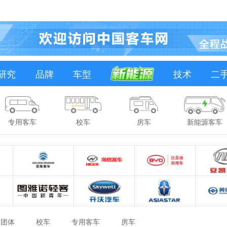
研究
品牌
车型
技术
二
专用客车
校车
房车
新能源客车
团体
校车
专用客车
房车