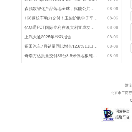
森鹏数智化产品落地全球，赋能公共交通新升级
08-06
168辆校车动力交付！玉柴护航学子平安出行
08-06
亿华通PCT国际专利在澳大利亚成功授权
08-06
上汽大通2025年ESG报告
08-06
福田汽车7月销量同比增长12.6% 出口劲增90.7%
08-06
奇瑞万达批量交付36台8.5米低地板纯电公交
08-06
微信
北京市工商行政
C