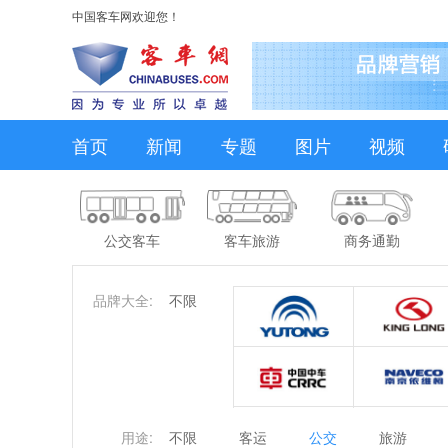
中国客车网欢迎您！
首页
新闻
专题
图片
视频
公交客车
客车旅游
商务通勤
品牌大全:
不限
用途:
不限
客运
公交
旅游