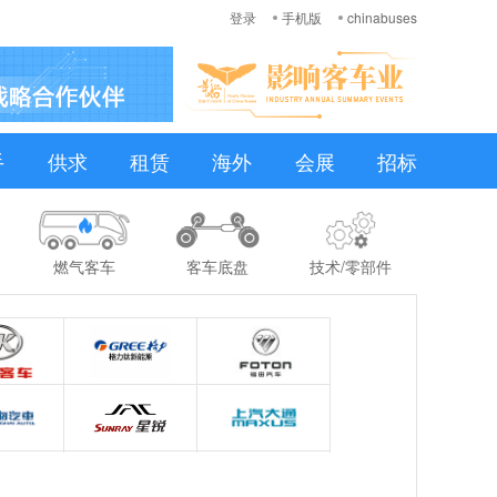
登录
手机版
chinabuses
手
供求
租赁
海外
会展
招标
燃气客车
客车底盘
技术/零部件