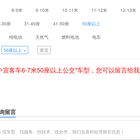
8-9米
9-10米
10-11米
11-12米
12-13米
1-30座
31-40座
41-50座
50座以上
纯电动
天然气
燃料电池
电车
50座以上
×
重置
中宜客车6-7米50座以上公交"车型，您可以留言给
询留言
※ 找车型、找服务、找技术、找合作，我们会及时处理留言信息！