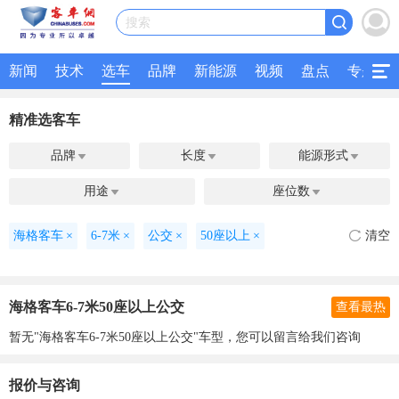
搜索
新闻
技术
选车
品牌
新能源
视频
盘点
专题
精准选客车
品牌
长度
能源形式



用途
座位数


海格客车
×
6-7米
×
公交
×
50座以上
×
清空
海格客车6-7米50座以上公交
查看最热
暂无"海格客车6-7米50座以上公交"车型，您可以留言给我们咨询
报价与咨询