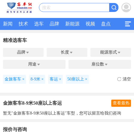
搜索
新闻
技术
选车
品牌
新能源
视频
盘点
专题
招标
客运
公交
研究
公共交通
精准选客车
二手客车
品牌
长度
能源形式



用途
座位数


金旅客车
×
8-9米
×
客运
×
50座以上
×
清空
金旅客车8-9米50座以上客运
查看最热
暂无"金旅客车8-9米50座以上客运"车型，您可以留言给我们咨询
报价与咨询