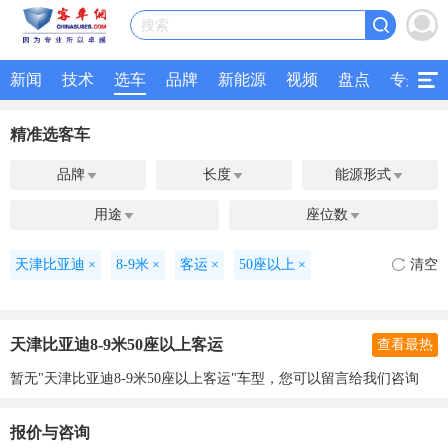
搜索
新闻
技术
选车
品牌
新能源
视频
盘点
专题
精准选客车
品牌
长度
能源形式



用途
座位数


天津比亚迪
×
8-9米
×
客运
×
50座以上
×
清空
天津比亚迪8-9米50座以上客运
查看最热
暂无"天津比亚迪8-9米50座以上客运"车型，您可以留言给我们咨询
报价与咨询