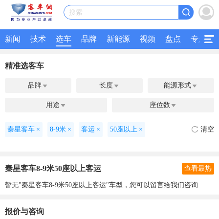
搜索
新闻
技术
选车
品牌
新能源
视频
盘点
专题
精准选客车
品牌
长度
能源形式



用途
座位数


秦星客车
×
8-9米
×
客运
×
50座以上
×
清空
秦星客车8-9米50座以上客运
查看最热
暂无"秦星客车8-9米50座以上客运"车型，您可以留言给我们咨询
报价与咨询