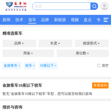
搜索
新闻
技术
选车
品牌
新能源
视频
盘点
专题
精准选客车
品牌
长度
能源形式



用途
座位数


金旅客车
×
校车
×
10座以下
×
清空
金旅客车10座以下校车
查看最热
暂无"金旅客车10座以下校车"车型，您可以留言给我们咨询
报价与咨询