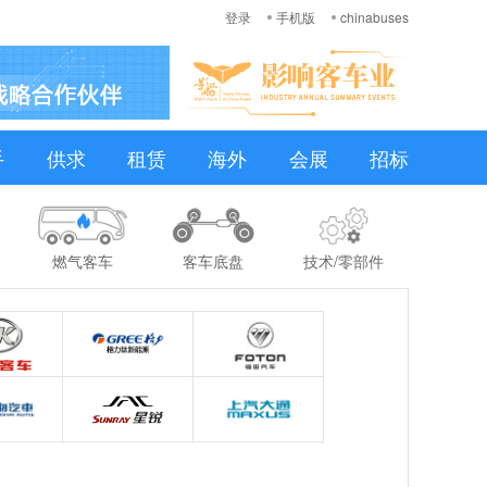
登录
手机版
chinabuses
手
供求
租赁
海外
会展
招标
燃气客车
客车底盘
技术/零部件