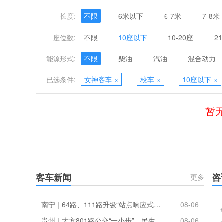
长度:
不限
6米以下
6-7米
7-8米
座位数:
不限
10座以下
10-20座
2
能源形式:
不限
柴油
汽油
混合动力
已选条件:
女神客车
×
校车
×
10座以下
×
暂
客车新闻
咨
更多
南宁｜64路、111路升级“站点响应式停靠”
08-06
贵州｜大方801路公交“一小步”，民生幸福“一大步”
08-06