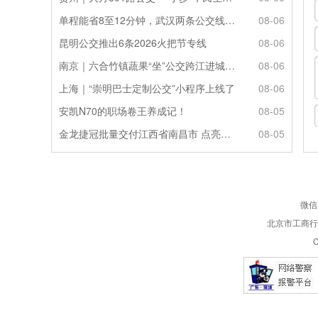
单程能省8至12分钟，武汉两条公交线路试点“按需停靠”
08-06
昆明公交推出6条2026火把节专线
08-06
南京｜六合竹镇蔬果“坐”公交跨江进城来源：新华日报
08-06
上海｜“崇明巴士定制公交”小程序上线了
08-06
安凯N70的职场卷王养成记！
08-05
金龙捷冠批量交付江西省南昌市 点亮城乡便民定制出行
08-05
微信
北京市工商行政
C