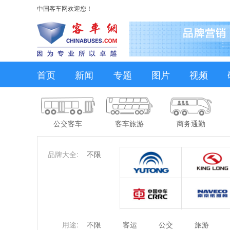
中国客车网欢迎您！
首页
新闻
专题
图片
视频
公交客车
客车旅游
商务通勤
品牌大全:
不限
用途:
不限
客运
公交
旅游