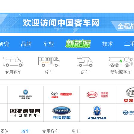
研究
品牌
车型
技术
二
专用客车
校车
房车
新能源客车
团体
校车
专用客车
房车