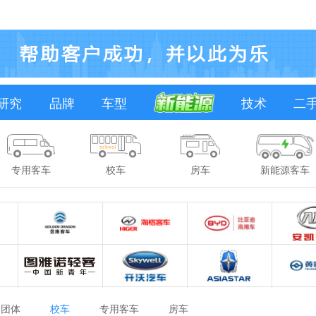
研究
品牌
车型
技术
二
专用客车
校车
房车
新能源客车
团体
校车
专用客车
房车