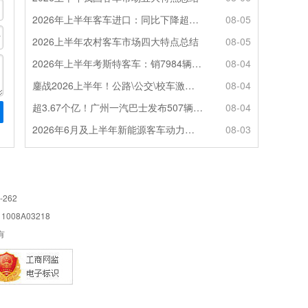
2026年上半年客车进口：同比下降超4成，轻客主体地位凸显
08-05
2026上半年农村客车市场四大特点总结
08-05
2026年上半年考斯特客车：销7984辆 6米领涨领跑 电动化提速
08-04
鏖战2026上半年！公路\公交\校车激烈角逐，谁问鼎赛道赢家?
08-04
超3.67个亿！广州一汽巴士发布507辆纯电动城市客车采购中标公告
08-04
2026年6月及上半年新能源客车动力电池装机量特点分析
08-03
-262
08A03218
所有