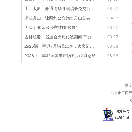
山西太原｜开通周华健演唱会免费公交接驳专线
08-07
浙江舟山｜让网约公交跑出舟山公共服务的“金名片”
08-07
天津｜40余条公交线路“换新”
08-07
吉林辽源｜省运会火炬传递期间 部分公交线路临时调整
08-07
2925辆！宇通7月销量出炉，大客逆势走强筑牢基本盘
08-06
2026上半年我国客车市场五大特点总结
08-06
微信
北京市工商行政
C