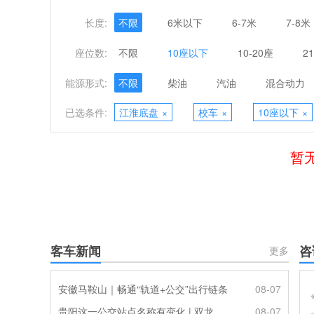
长度:
不限
6米以下
6-7米
7-8米
座位数:
不限
10座以下
10-20座
2
能源形式:
不限
柴油
汽油
混合动力
已选条件:
江淮底盘
×
校车
×
10座以下
×
暂
客车新闻
咨
更多
安徽马鞍山｜畅通“轨道+公交”出行链条
08-07
贵阳这一公交站点名称有变化 | 双龙优化调整公交线路
08-07