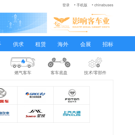
登录
手机版
chinabuses
手
供求
租赁
海外
会展
招标
燃气客车
客车底盘
技术/零部件