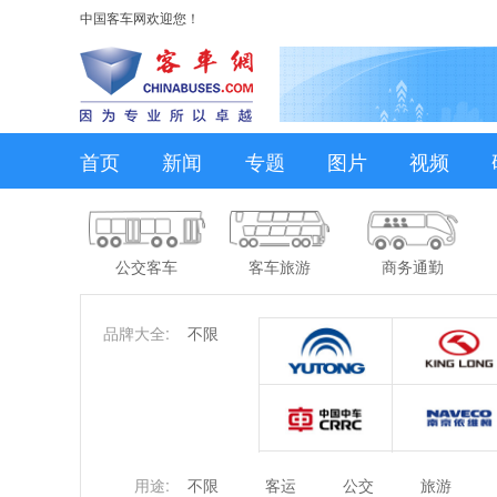
中国客车网欢迎您！
首页
新闻
专题
图片
视频
公交客车
客车旅游
商务通勤
品牌大全:
不限
用途:
不限
客运
公交
旅游