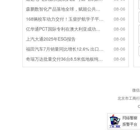
森鹏数智化产品落地全球，赋能公共交通新升级
08-06
168辆校车动力交付！玉柴护航学子平安出行
08-06
亿华通PCT国际专利在澳大利亚成功授权
08-06
上汽大通2025年ESG报告
08-06
福田汽车7月销量同比增长12.6% 出口劲增90.7%
08-06
奇瑞万达批量交付36台8.5米低地板纯电公交
08-06
微信
北京市工商行政
C