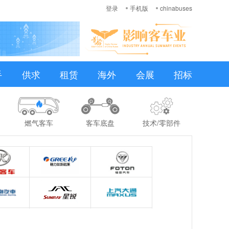
登录
手机版
chinabuses
手
供求
租赁
海外
会展
招标
燃气客车
客车底盘
技术/零部件