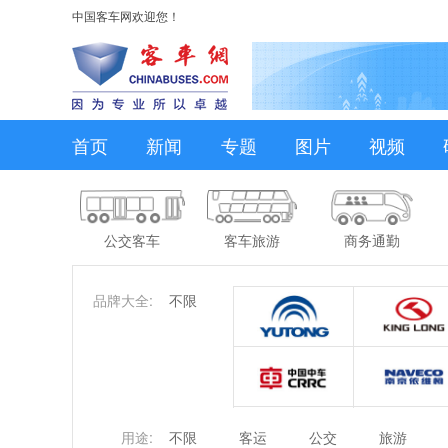
中国客车网欢迎您！
首页
新闻
专题
图片
视频
公交客车
客车旅游
商务通勤
品牌大全:
不限
用途:
不限
客运
公交
旅游