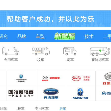
研究
品牌
车型
技术
二
专用客车
校车
房车
新能源客车
团体
校车
专用客车
房车