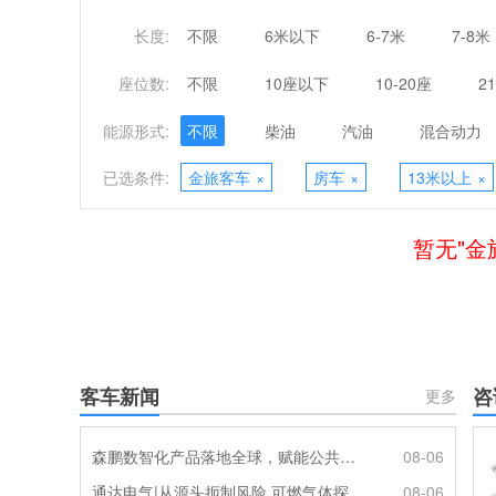
长度:
不限
6米以下
6-7米
7-8米
座位数:
不限
10座以下
10-20座
2
能源形式:
不限
柴油
汽油
混合动力
已选条件:
金旅客车
×
房车
×
13米以上
×
暂无"金
客车新闻
咨
更多
森鹏数智化产品落地全球，赋能公共交通新升级
08-06
通达电气|从源头扼制风险 可燃气体探测系统灵敏感知商用车燃气泄漏
08-06