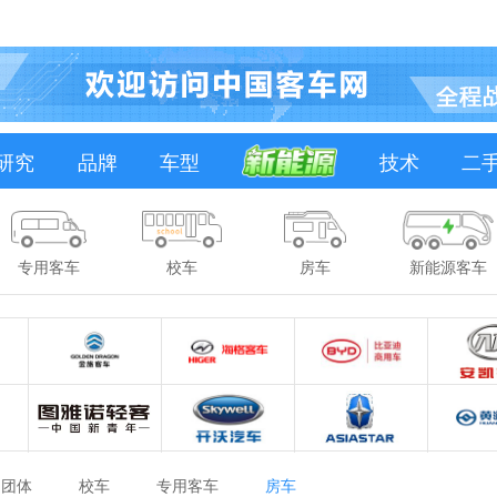
研究
品牌
车型
技术
二
专用客车
校车
房车
新能源客车
团体
校车
专用客车
房车