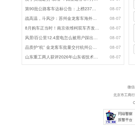
第90批公路客车达标公告：上榜237款创次高，混动\燃料电池缺席
08-07
战高温，斗风沙：苏州金龙客车海外服务的“极限温度测试”
08-07
8月购车正当时！南京依维柯双车齐发限时福利全解析
08-07
风景i百公里12.4度电怎么被用户踩出来的？
08-07
品质护“杭” 金龙客车批量交付杭州公交集团72辆
08-07
山东重工两人获评2026年山东省技术技能大师
08-07
微信
北京市工商行政
C