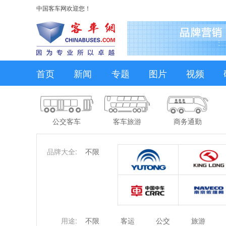
中国客车网欢迎您！
首页
新闻
专题
图片
视频
公交客车
客车旅游
商务通勤
品牌大全:
不限
用途:
不限
客运
公交
旅游