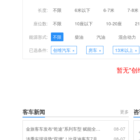
长度:
不限
6米以下
6-7米
7-8米
座位数:
不限
10座以下
10-20座
2
能源形式:
不限
柴油
汽油
混合动力
已选条件:
创维汽车
×
房车
×
13米以上
×
暂无"创
客车新闻
咨
更多
金旅客车发布“乾途”系列车型 赋能全球客运产业提质升级
08-07
淡季实现逆势“双增”！比亚迪客车7月热销620辆创新高
08-07