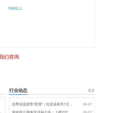
13米以上
给我们咨询
行业动态
更多
淡季实现逆势“双增”！比亚迪客车7月热销620辆创新高
08-07
第90批公路客车达标公告：上榜237款创次高，混动\燃料电池缺席
08-07