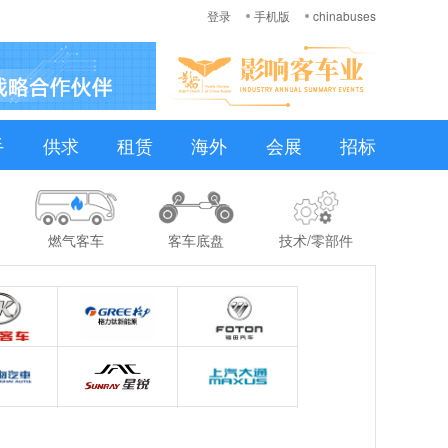
登录
手机版
chinabuses
手
供求
租赁
海外
会展
招标
燃气客车
客车底盘
技术/零部件