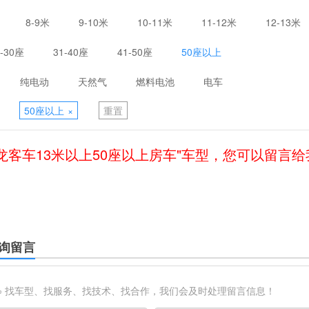
8-9米
9-10米
10-11米
11-12米
12-13米
1-30座
31-40座
41-50座
50座以上
纯电动
天然气
燃料电池
电车
50座以上
×
重置
龙客车13米以上50座以上房车"车型，您可以留言
询留言
※ 找车型、找服务、找技术、找合作，我们会及时处理留言信息！