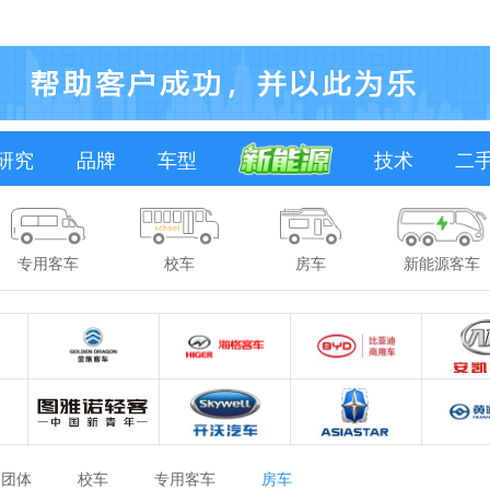
研究
品牌
车型
技术
二
专用客车
校车
房车
新能源客车
团体
校车
专用客车
房车