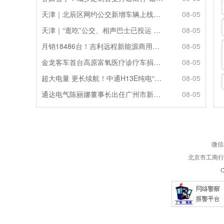
天津｜北辰区网约公交新增车辆上线运营
08-05
天津｜“逛吃”公交、相声巴士已投运 无目的地海上游试点航线将推出
08-05
月销18486台！吉利远程新能源商用车7月销量持续攀升
08-05
金龙客车首台高原富氧医疗诊疗车捐赠左贡 守护健康
08-05
超大电量 更长续航！中通H13E纯电“巨无霸”赋能大湾区多元品质出行
08-05
通达电气陈丽娜董事长出任广州市新能源智能汽车发展促进会会长
08-05
微信
北京市工商行政
C