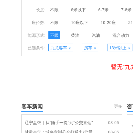
长度:
不限
6米以下
6-7米
7-8米
座位数:
不限
10座以下
10-20座
2
能源形式:
不限
柴油
汽油
混合动力
已选条件:
九龙客车
×
房车
×
13米以上
×
暂无"九
客车新闻
咨
更多
辽宁盘锦｜从“随手一提”到“公交直达”
08-05
甘肃会宁：城乡定制公交打通出行“最后一公里”
08-05