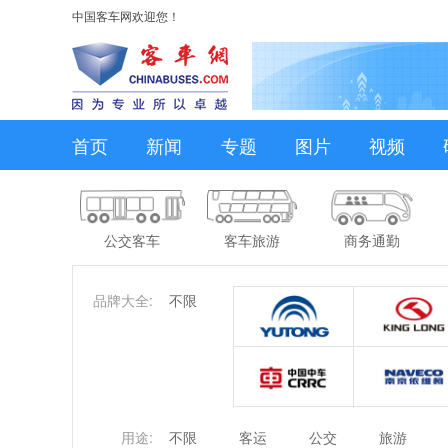
中国客车网欢迎您！
首页
新闻
专题
图片
视频
公交客车
客车旅游
商务通勤
品牌大全:
不限
用途:
不限
客运
公交
旅游