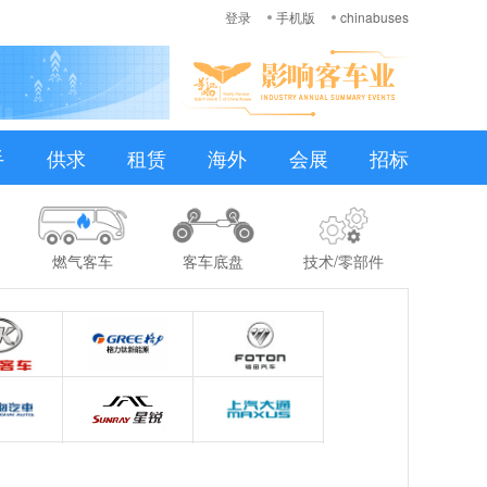
登录
手机版
chinabuses
手
供求
租赁
海外
会展
招标
燃气客车
客车底盘
技术/零部件