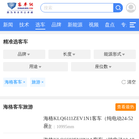
搜索
新闻
技术
选车
品牌
新能源
视频
盘点
专题
精准选客车
品牌
长度
能源形式



用途
座位数


海格客车
×
旅游
×
清空
海格客车旅游
查看最热
海格KLQ6111ZEV1N1客车（纯电动24-52
座）
长度：10995mm